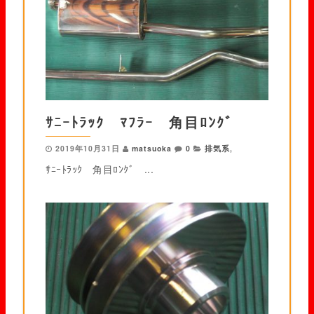
ｻﾆｰﾄﾗｯｸ ﾏﾌﾗｰ 角目ﾛﾝｸﾞ
2019年10月31日
matsuoka
0
排気系
,
ｻﾆｰﾄﾗｯｸ 角目ﾛﾝｸﾞ ...