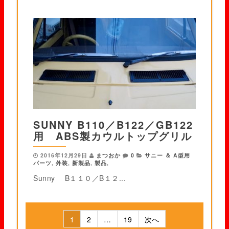
SUNNY B110／B122／GB122
用 ABS製カウルトップグリル
2016年12月29日
まつおか
0
サニー ＆ A型用
パーツ
,
外装
,
新製品
,
製品
,
Sunny B１１０／B１２...
1
2
…
19
次へ
投稿ナビゲーション