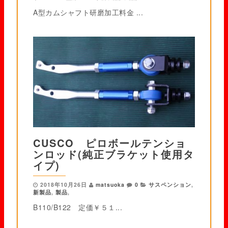
A型カムシャフト研磨加工料金 ...
CUSCO ピロボールテンショ
ンロッド(純正ブラケット使用タ
イプ)
2018年10月26日
matsuoka
0
サスペンション
,
新製品
,
製品
,
B110/B122 定価￥５１...