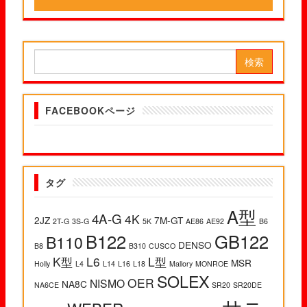
検索:
FACEBOOKページ
タグ
A型
4A-G
4K
2JZ
7M-GT
2T-G
3S-G
5K
AE86
AE92
B6
B122
GB122
B110
DENSO
B8
B310
CUSCO
K型
L6
L型
MSR
Holly
L4
L14
L16
L18
Mallory
MONROE
SOLEX
OER
NISMO
NA8C
NA6CE
SR20
SR20DE
サニ