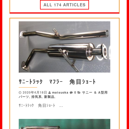
ALL 174 ARTICLES
ｻﾆｰﾄﾗｯｸ ﾏﾌﾗｰ 角目ｼｮｰﾄ
2020年4月18日
matsuoka
0
サニー ＆ A型用
パーツ
,
排気系
,
新製品
,
ｻﾆｰﾄﾗｯｸ 角目ｼｮｰﾄ ...