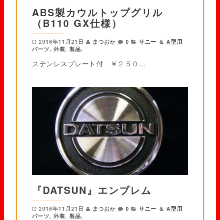
ABS製カウルトップグリル
（B110 GX仕様）
2016年11月21日
まつおか
0
サニー ＆ A型用
パーツ
,
外装
,
製品
,
ステンレスプレート付 ￥２５０...
『DATSUN』エンブレム
2016年11月21日
まつおか
0
サニー ＆ A型用
パーツ
,
外装
,
製品
,