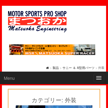
>
製品
>
サニー ＆ A型用パーツ
>
外装
Menu
Toggl
naviga
カテゴリー: 外装