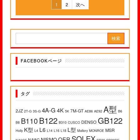
1
2
次へ
投稿ナビゲーション
検索:
FACEBOOKページ
タグ
A型
4A-G
4K
2JZ
7M-GT
2T-G
3S-G
5K
AE86
AE92
B6
B122
GB122
B110
DENSO
B8
B310
CUSCO
K型
L6
L型
MSR
Holly
L4
L14
L16
L18
Mallory
MONROE
SOLEX
OER
NISMO
NA8C