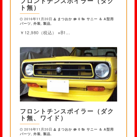
フロントチンスポイラー（ダク
ト無）
2016年11月20日
まつおか
0
サニー ＆ A型用
パーツ
,
外装
,
製品
,
￥12,980（税込） ※B1...
フロントチンスポイラー（ダク
ト無、ワイド）
2016年11月20日
まつおか
0
サニー ＆ A型用
パーツ
,
外装
,
製品
,